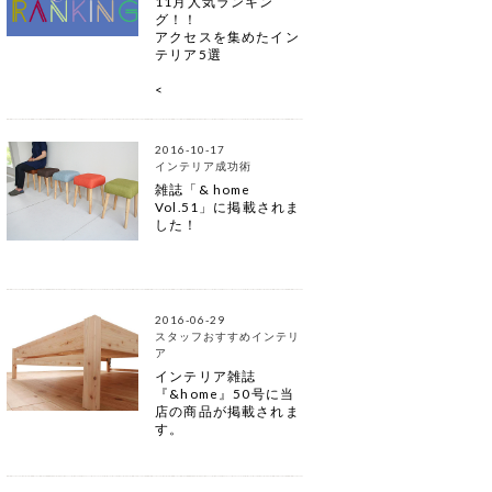
11月人気ランキン
グ！！
アクセスを集めたイン
テリア5選
<
2016-10-17
インテリア成功術
雑誌「& home
Vol.51」に掲載されま
した！
2016-06-29
スタッフおすすめインテリ
ア
インテリア雑誌
『&home』50号に当
店の商品が掲載されま
す。