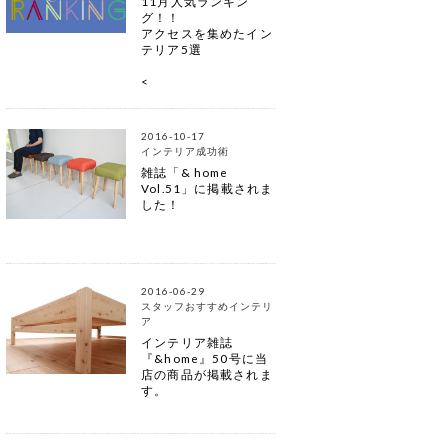
11月人気ランキン
グ！！
アクセスを集めたイン
テリア5選
<
2016-10-17
インテリア成功術
雑誌「& home
Vol.51」に掲載されま
した！
2016-06-29
スタッフおすすめインテリ
ア
インテリア雑誌
『&home』50号に当
店の商品が掲載されま
す。