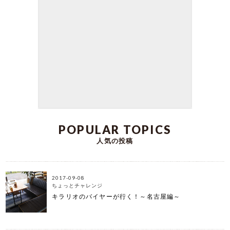
kirarioインテリアの三浦です。 12月に入ったの
で、そろそろクリスマス気分をお家でも味わいた
いと思い お部屋の片隅にクリスマスの飾り付けを
しました♪ 大きなツリーにも憧れますが、いつもの
お部屋に クリスマスムード漂うコーナーがあるだ
けで なんだか気分がワクワクとしてしまいます♪
本日は、当店でお取り扱いしている北欧オブジェ
の中から 冬気分を高めてくれるアイテムをご紹介
します。 クリスマスが終わっても、お使いいただ
けるオブジェなので 楽しみながらご覧いただけま
したら嬉しいです！
DATE:2023-12-02
POPULAR TOPICS
人気の投稿
2017-09-08
ちょっとチャレンジ
キラリオのバイヤーが行く！～名古屋編～