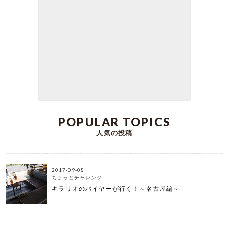
kirarioインテリアの三浦です。 皆さんのご自宅に
はスツールはございますか？ 座るための椅子とい
う印象をお持ちの方も多いかと思いますが 実は、
座るだけでなく、サイドテーブルやナイトテーブ
ル代わりや お気に入りのインテリアやお花のディ
スプレイ台として、など いろいろな活用方法があ
るんです！ そこで本日は、ひとつあるといろいろ
な場面で活躍してくれる おしゃれなスツールを3つ
ご紹介します。 素材やテイストも異なる3アイテム
ですので ぜひ、お気に入りを見つけてくださいね♪
DATE:2023-09-23
POPULAR TOPICS
人気の投稿
2017-09-08
ちょっとチャレンジ
キラリオのバイヤーが行く！～名古屋編～