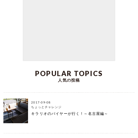
いつもkirarioインテリアをご利用いただきありが
とうございます。 今週当店には、柔らかい色合い
やタッチにほっこりと癒される 素敵なアートポス
ターが6アイテム新登場しました。 お部屋にアート
があると、ふと目にした時に なんだかほっこりと
した気分になれることがありますよ♪。 今年も残す
ところあと1週間ほど。 お気に入りのアートをお部
屋に迎え、素敵な気分で新年を迎えませんか？ 今
回は新商品6アイテムの中から3アイテムをご紹介
します。
DATE:2023-12-23
POPULAR TOPICS
人気の投稿
2017-09-08
ちょっとチャレンジ
キラリオのバイヤーが行く！～名古屋編～