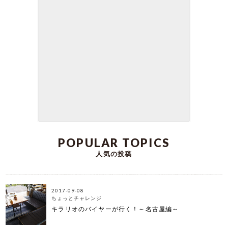
kirarioインテリアの三浦です。 学生時代から家で
勉強をするのが苦手だった私は いつも図書館やカ
フェで勉強をしていました。 図書館やカフェは空
間がすっきりとしていて なんだか背筋がしゃきん
とし、勉強が捗る気がしていたんです。 今思え
ば、自分の部屋のデスクスペースを 自分にとって
心地よい空間に出来ていなかったのだなと思いま
す。 そこで本日は自宅での作業や勉強をもっと快
適にしたい方におすすめ お洒落で座り心地も抜群
のデスクチェアをご紹介します♪ ワークスペースを
自分好みに整えて作業の捗る空間を目指しましょ
う！
DATE:2023-06-23
POPULAR TOPICS
人気の投稿
2017-09-08
ちょっとチャレンジ
キラリオのバイヤーが行く！～名古屋編～