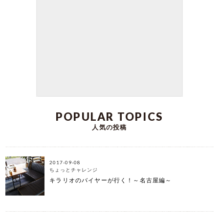
Kirarioインテリアの日高です。 テレビを見るのは
もちろん、 最近は動画サイトや、 サブスクリプシ
ョンの映像配信を見るためにも 使うようになった
テレビ。 私もあまり映画やドラマを見る機会がな
かったのですが、 結婚してから旦那と一緒に色々
な動画を見るようになり、 今ではその時間が大切
な時間のひとつです。 今日はテレビボードの中で
も キラリオのオリジナル商品をご紹介。 ここでし
か買えないデザインのテレビボードで お家時間を
より充実したものにしてみませんか。
DATE:2023-07-07
POPULAR TOPICS
人気の投稿
2017-09-08
ちょっとチャレンジ
キラリオのバイヤーが行く！～名古屋編～