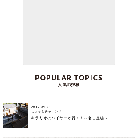
キラリオインテリアの日高です。 インテリアを選
ぶとき、 一番重視するのはなんでしょうか？ 素
材、使い心地、大きさ…… 色々あるかと思います
が、 その中でもこだわりたいもののひとつに
「色」があると思います。 見た目が自分の好みの
色で 統一されていたり、 あえてバラバラな色を組
みあわせたり…… 自分らしさが一目でわかるのがポ
イントですよね。 今日は、カラーバリエーション
がある ダイニングチェアをご紹介。 ぜひ、お気に
入りのチェアーで しっくりくるお洒落なダイニン
グを作ってみてくださいね。
DATE:2023-06-04
POPULAR TOPICS
人気の投稿
2017-09-08
ちょっとチャレンジ
キラリオのバイヤーが行く！～名古屋編～