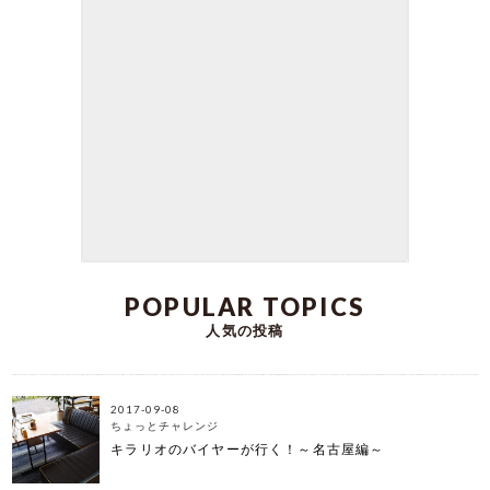
こんばんは、Kirarioインテリアの日高です。 季節
の変わり目。 暑くなったり冷え込んだり、寒暖差
の激しい時期になりました。 外を歩いていると喉
が渇いたり、 逆に寒さからちょっと温かいコーヒ
ーでも一杯飲みたくなったり……。 カフェでほっと
一息つきたくなる今日この頃です。 お家でカフェ
気分を味わえたらなぁ･･･なんて 思ったことがあ
る方もいらっしゃるのではないでしょうか？ 本日
は、くつろぎの空間を演出するのにオススメのデ
スクチェアをご紹介します。 自分だけの空間で心
もからだもリラックスしてみませんか。
DATE:2023-05-29
POPULAR TOPICS
人気の投稿
2017-09-08
ちょっとチャレンジ
キラリオのバイヤーが行く！～名古屋編～