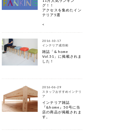
11月人気ランキン
グ！！
アクセスを集めたイン
テリア5選
<
2016-10-17
インテリア成功術
雑誌「& home
Vol.51」に掲載されま
した！
2016-06-29
スタッフおすすめインテリ
ア
インテリア雑誌
『&home』50号に当
店の商品が掲載されま
す。