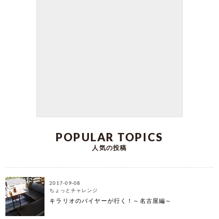
kirarioインテリアの三浦です。 街にはコートを羽
織っている方もちらほらと現れ 外で頼むドリンク
もホットへと変わり 秋から冬へとだんだんと季節
が 移り替わっているのを感じる今日この頃です。
もう少しすると朝が寒くってなかなか布団から 抜
け出せれない季節がやってきますね（笑） そこ
で、本日は冬のお家で過ごす時間もぬくぬくと過
ごせる おすすめのあったかアイテムをご紹介しま
す♪ お家での寒さ対策の参考にしていただければ幸
いです。
DATE:2023-10-28
POPULAR TOPICS
人気の投稿
2017-09-08
ちょっとチャレンジ
キラリオのバイヤーが行く！～名古屋編～