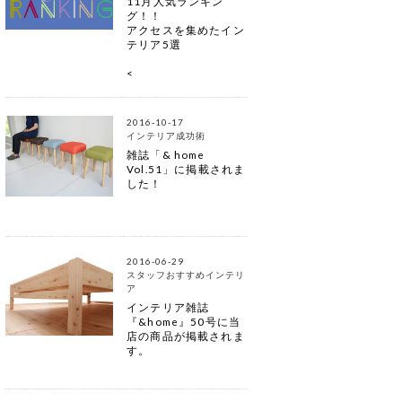
11月人気ランキン
グ！！
アクセスを集めたイン
テリア5選
<
2016-10-17
インテリア成功術
雑誌「& home
Vol.51」に掲載されま
した！
2016-06-29
スタッフおすすめインテリ
ア
インテリア雑誌
『&home』50号に当
店の商品が掲載されま
す。