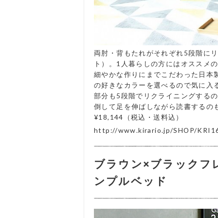
両肘・背もたれがそれぞれ5段階にリ
ト）。1人暮らしの方にはオススメ
細やかな作りにまでこだわった日本
の好きなカラーを選べるので気に入
部分も5段階でリクライニングする
倒して足を伸ばしながら読書するの
¥18,144（税込・送料込）
http://www.kirario.jp/SHOP/KRI1
ブラウン×ブラックフ
ンプルベッド