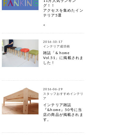
11月人気ランキン
グ！！
アクセスを集めたイン
テリア5選
<
2016-10-17
インテリア成功術
雑誌「& home
Vol.51」に掲載されま
した！
2016-06-29
スタッフおすすめインテリ
ア
インテリア雑誌
『&home』50号に当
店の商品が掲載されま
す。