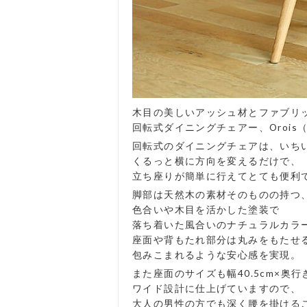
木目の美しいアッシュ材とファブリ
回転式ダイニングチェアー、Orois
回転式のダイニングチェアは、いち
くるっと横に方向を変えるだけで、
立ち座りが簡単に行えてとても便利
脚部は天然木の素材そのものの持つ
色合いや木目を活かした塗装で
落ち着いた風合いのナチュラルカラ
座面や背もたれ部分は丸みをもたせ
包みこまれるような安心感を実現。
また座面のサイズも幅40.5cm×奥行き
ワイド設計に仕上げていますので、
大人の男性の方でも深く腰を掛ける