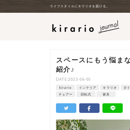
ライフスタイルにキラリオを届ける。
スペースにもう悩ま
紹介♪
DATE:2023-06-05
kirario
インテリア
キラリオ
ダ
チェアー
回転式
家具