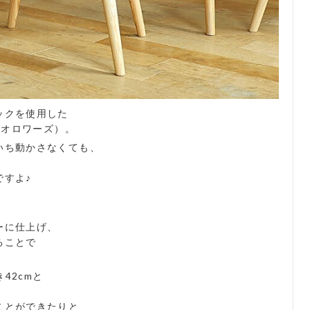
ックを使用した
（オロワーズ）。
いち動かさなくても、
ですよ♪
、
ーに仕上げ、
ることで
42cmと
ことができたりと