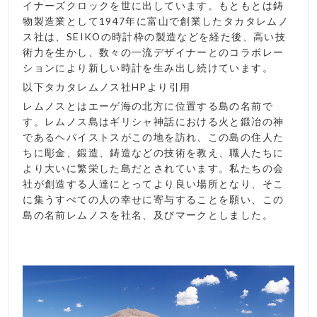
イナーズクロックを世に出しています。もともとは鋳
物製造業として1947年に富山で創業したタカタレムノ
ス社は、SEIKOの時計枠の製造などを経た後、高い技
術力を生かし、数々の一流デザイナーとのコラボレー
ションにより新しい時計を生み出し続けています。
以下タカタレムノス社HPより引用
レムノスとはエーゲ海の北方に位置する島の名前で
す。レムノス島はギリシャ神話における火と鍛冶の神
であるヘパイストスがこの地を訪れ、この島の住人た
ちに彫金、鍛造、鋳造などの技術を教え、職人たちに
より大いに繁栄した島だとされています。私たちの会
社が創造する人達にとってより良い場所となり、そこ
に集うすべての人の幸せに寄与することを願い、この
島の名前レムノスを社名、及びマークとしました。